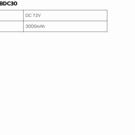
่น BDC30
DC 7.2V
3000mAh