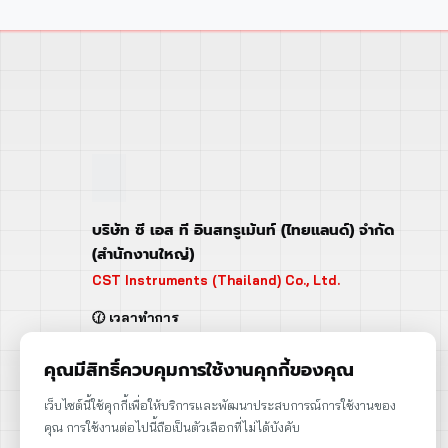
บริษัท ซี เอส ที อินสทรูเม้นท์ (ไทยแลนด์) จำกัด
(สำนักงานใหญ่)
CST Instruments (Thailand) Co., Ltd.
🕜 เวลาทำการ
จันทร์ - ศุกร์ | 08:00 - 17:00
เสาร์ | 08:00 - 12:00
คุณมีสิทธิ์ควบคุมการใช้งานคุกกี้ของคุณ
📍 95 ถ.ร่มเกล้า แขวงคลองสามประเวศ
เว็บไซต์นี้ใช้คุกกี้เพื่อให้บริการและพัฒนาประสบการณ์การใช้งานของ
เขตลาดกระบัง กรุงเทพฯ 10520
คุณ การใช้งานต่อไปนี้ถือเป็นตัวเลือกที่ไม่ได้บังคับ
➡️ 95 Romklao Road, KlongSam-praves,