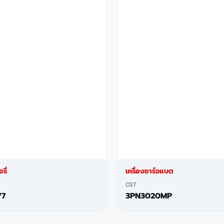
รี่
เครื่องชาร์จแบต
CST
77
3PN3020MP