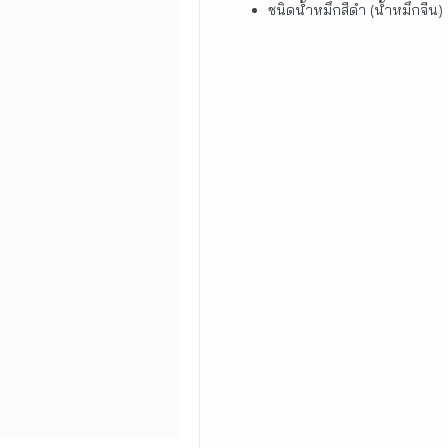
ชนิดน้ำหมึกสีดำ (น้ำหมึกจีน)