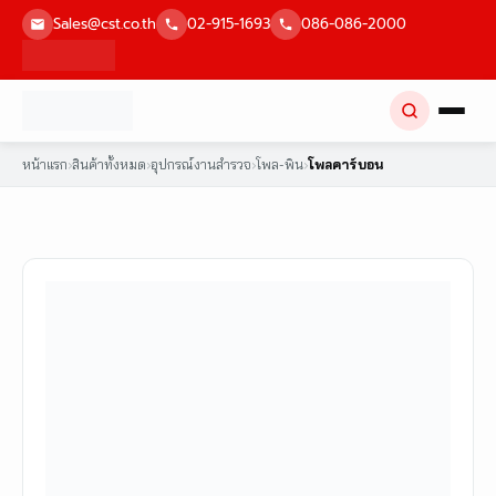
Skip
Sales@cst.co.th
02-915-1693
086-086-2000
to
content
หน้าแรก
›
สินค้าทั้งหมด
›
อุปกรณ์งานสำรวจ
›
โพล-พิน
›
โพลคาร์บอน