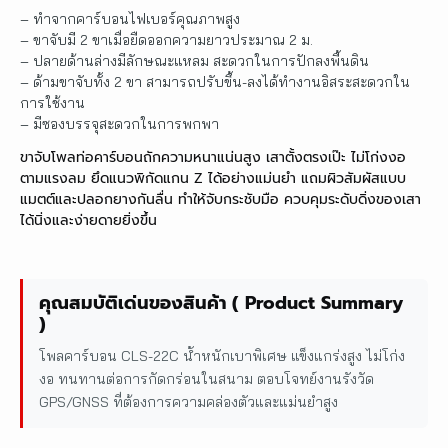
– ทำจากคาร์บอนไฟเบอร์คุณภาพสูง
– ขาจับมี 2 ขาเมื่อยืดออกความยาวประมาณ 2 ม.
– ปลายด้านล่างมีลักษณะแหลม สะดวกในการปักลงพื้นดิน
– ด้ามขาจับทั้ง 2 ขา สามารถปรับขึ้น-ลงได้ทำงานอิสระสะดวกใน
การใช้งาน
– มีซองบรรจุสะดวกในการพกพา
ขาจับโพลท่อคาร์บอนถักความหนาแน่นสูง เสาตั้งตรงเป๊ะ ไม่โก่งงอ
ตามแรงลม ยึดแนวพิกัดแกน Z ได้อย่างแม่นยำ แถมผิวสัมผัสแบบ
แมตต์และปลอกยางกันลื่น ทำให้จับกระชับมือ ควบคุมระดับดิ่งของเสา
ได้นิ่งและง่ายดายยิ่งขึ้น
คุณสมบัติเด่นของสินค้า ( Product Summary
)
โพลคาร์บอน CLS-22C น้ำหนักเบาพิเศษ แข็งแกร่งสูง ไม่โก่ง
งอ ทนทานต่อการกัดกร่อนในสนาม ตอบโจทย์งานรังวัด
GPS/GNSS ที่ต้องการความคล่องตัวและแม่นยำสูง