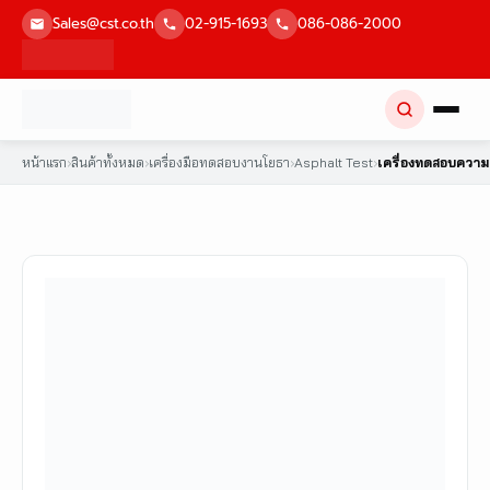
Skip
Sales@cst.co.th
02-915-1693
086-086-2000
to
content
หน้าแรก
›
สินค้าทั้งหมด
›
เครื่องมือทดสอบงานโยธา
›
Asphalt Test
›
เครื่องทดสอบความเ