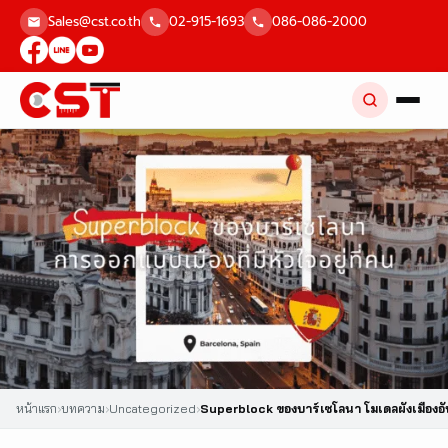
Skip
Sales@cst.co.th
02-915-1693
086-086-2000
to
content
หน้าแรก
›
บทความ
›
Uncategorized
›
Superblock ของบาร์เซโลนา โมเดลผังเมืองอ