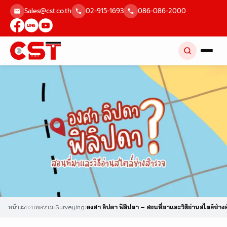
Skip
Sales@cst.co.th
02-915-1693
086-086-2000
to
content
หน้าแรก
›
บทความ
›
Surveying
›
องศา ลิปดา ฟิลิปดา – สอนที่มาและวิธีอ่านสไตล์ช่า