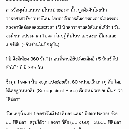
การวัดมุมในแนวราบในหน่วยองศานั้น ถูกคิดค้นโดยนัก
ดาราศาสตร์ชาวบาบิโลน โดยอาศัยการสังเกตของการโคจรของ
ดวงอาทิตย์ตลอดระยะเวลา 1 ปี นักดาราศาสตร์สังเกตได้ว่า 1 วัน
จะมีขนาดประมาณ 1 องศา ในปฏิทินโบราณของบาบิโลนและ
เปอร์เซีย (=อิหร่านในปัจจุบัน)
1 ปี จึงมีเพียง 360 วัน[1] ก่อนที่ชาวอียิปต์จะเติมอีก 5 วันเข้าไป
ทำให้ 1 ปี มี 365 วัน
ซึ่งมุม 1 องศา นั้น จะถูกแบ่งย่อยเป็น 60 หน่วยเล็กเท่า ๆ กัน โดย
ใช้เลขฐานหกสิบ (Sexagesimal Base) เรียกหน่วยย่อยนั้น ๆ ว่า
“ลิปดา”
ด้วยเหตุนั้นเอง 1 องศาจึงมี 60 ลิปดา และ 1 ลิปดาประกอบด้วย
60 ฟิลิปดา สรุปได้ว่า 1 องศา ก็คือ (60 x 60) = 3,600 ฟิลิปดา