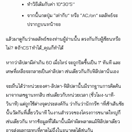
ทำวิธีเดิมกับค่า 10°30’5’’
จากนั้นกดปุ่ม “เท่ากับ” หรือ “AC/on” ผลลัพธ์จะ
ปรากฏบนหน้าจอ
แล้วมาดูกันว่าผลลัพธ์ของท่านผู้อ่านนั้น ตรงกันกับผู้เขียนหรือ
ไม่? #ถ้าCSTทำได้_คุณก็ทำได้
หากว่าลิปดามีค่าเกิน 60 เมื่อไหร่ จะถูกปัดขึ้นเป็น 1° ทันที และ
เศษที่เหลือจะกลายเป็นค่าลิปดา เช่นเดียวกันกับฟิลิปดานั่นเอง
จะเห็นได้ว่าหน่วยองศา-ลิปดา-ฟิลิปดานั้นมีรากฐานการคิดค้น
มาจากเลขฐานหกสิบ เช่นเดียวกับหน่วยเวลา (ชั่วโมง-นาที-
วินาที) แต่ถูกใช้ต่างจุดประสงค์กัน ว่ากันว่านักกรีฑ าที่เข้าเส้นชัย
นั้นวัดกันที่เสี้ยววินาที ในงานสำรวจของโครงการขนาดใหญ่ก็
เช่นเดียวกัน หากข้อมูลที่ได้มานั้นมีค่าผิดพลาดแม้ฟิลิปดาเดียว
อาจส่งผลกระทบที่คาดไม่ถึงในอนาคตได้เช่นกัน