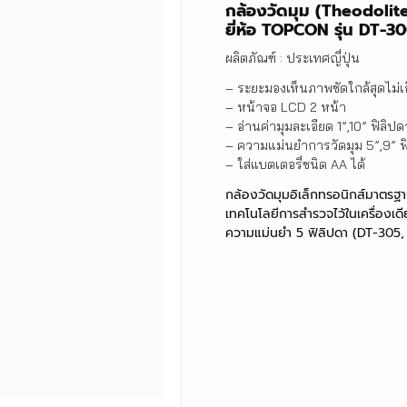
กล้องวัดมุม (Theodolit
ยี่ห้อ TOPCON รุ่น DT-3
ผลิตภัณฑ์ : ประเทศญี่ปุ่น
– ระยะมองเห็นภาพชัดใกล้สุดไม่
– หน้าจอ LCD 2 หน้า
– อ่านค่ามุมละเอียด 1”,10” ฟิลิปด
– ความแม่นยำการวัดมุม 5”,9” ฟ
– ใส่แบตเตอรี่ชนิด AA ได้
กล้องวัดมุมอิเล็กทรอนิกส์มาตรฐ
เทคโนโลยีการสำรวจไว้ในเครื่องเดี
ความแม่นยำ 5 ฟิลิปดา (DT-305