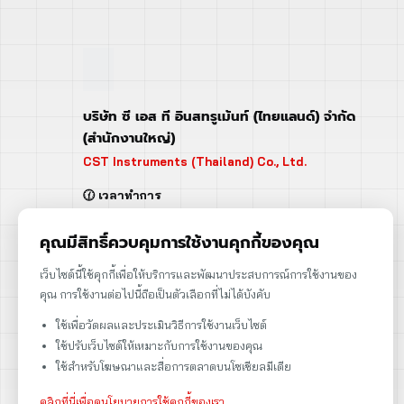
บริษัท ซี เอส ที อินสทรูเม้นท์ (ไทยแลนด์) จำกัด
(สำนักงานใหญ่)
CST Instruments (Thailand) Co., Ltd.
🕜 เวลาทำการ
จันทร์ - ศุกร์ | 08:00 - 17:00
เสาร์ | 08:00 - 12:00
คุณมีสิทธิ์ควบคุมการใช้งานคุกกี้ของคุณ
📍 95 ถ.ร่มเกล้า แขวงคลองสามประเวศ
เว็บไซต์นี้ใช้คุกกี้เพื่อให้บริการและพัฒนาประสบการณ์การใช้งานของ
เขตลาดกระบัง กรุงเทพฯ 10520
คุณ การใช้งานต่อไปนี้ถือเป็นตัวเลือกที่ไม่ได้บังคับ
➡️ 95 Romklao Road, KlongSam-praves,
ใช้เพื่อวัดผลและประเมินวิธีการใช้งานเว็บไซต์
Ladkrabang, Bangkok, Thailand 10520
ใช้ปรับเว็บไซต์ให้เหมาะกับการใช้งานของคุณ
เลขประจำตัวผู้เสียภาษี: 0105566170152
ใช้สำหรับโฆษณาและสื่อการตลาดบนโซเชียลมีเดีย
คลิกที่นี่เพื่อดูนโยบายการใช้คุกกี้ของเรา