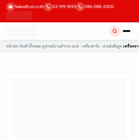
Skip
Sales@cst.co.th
02-915-1693
086-086-2000
to
content
หน้าแรก
›
สินค้าทั้งหมด
›
อุปกรณ์งานสำรวจ
›
แบต - เครื่องชาร์จ - สายส่งข้อมูล
›
เครื่องช