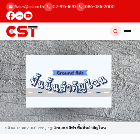
Skip
Sales@cst.co.th
02-915-1693
086-086-2000
to
content
หน้าแรก
›
บทความ
›
Surveying
›
Ground กีฬา พื้นนั้นสำคัญไฉน