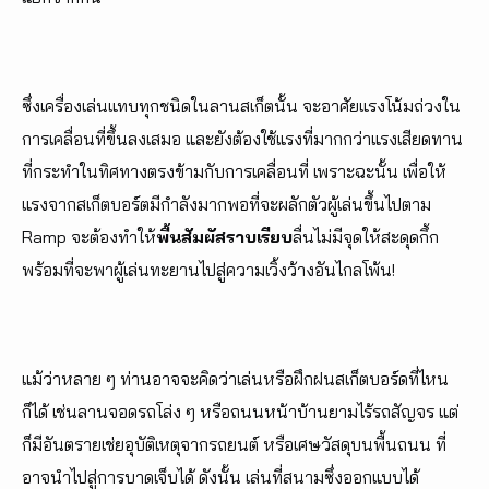
ซึ่งเครื่องเล่นแทบทุกชนิดในลานสเก็ตนั้น จะอาศัยแรงโน้มถ่วงใน
การเคลื่อนที่ขึ้นลงเสมอ และยังต้องใช้แรงที่มากกว่าแรงเสียดทาน
ที่กระทำในทิศทางตรงข้ามกับการเคลื่อนที่ เพราะฉะนั้น เพื่อให้
แรงจากสเก็ตบอร์ตมีกำลังมากพอที่จะผลักตัวผู้เล่นขึ้นไปตาม
Ramp จะต้องทำให้
พื้นสัมผัสราบเรียบ
ลื่นไม่มีจุดให้สะดุดกึ้ก
พร้อมที่จะพาผู้เล่นทะยานไปสู่ความเวิ้งว้างอันไกลโพ้น!
แม้ว่าหลาย ๆ ท่านอาจจะคิดว่าเล่นหรือฝึกฝนสเก็ตบอร์ดที่ไหน
ก็ได้ เช่นลานจอดรถโล่ง ๆ หรือถนนหน้าบ้านยามไร้รถสัญจร แต่
ก็มีอันตรายเช่ยอุบัติเหตุจากรถยนต์ หรือเศษวัสดุบนพื้นถนน ที่
อาจนำไปสู่การบาดเจ็บได้ ดังนั้น เล่นที่สนามซึ่งออกแบบได้