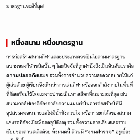
มาตรฐานจะดีที่สุด!
หนึ่งสนาม หนึ่งมาตรฐาน
การก่อสร้างสนามกีฬาแต่ละประเภทควรเป็นไปตามมาตรฐาน
สนามของกีฬาชนิดนั้น ๆ โดยปัจจัยที่ถูกคำนึงถึงเป็นอันดับแรกคือ
ความปลอดภัย
เสมอ รวมทั้งการอำนวยความสะดวกสบายให้แก่
ผู้เล่นด้วย ผู้เขียนจึงเห็นว่าการเล่นกีฬาหรือออกกำลังกายในพื้นที่
ที่จัดเตรียมไว้โดยเฉพาะน่าจะเป็นทางเลือกที่เหมาะสมที่สุด เช่น
สนามกอล์ฟเองก็ต้องอาศัยความแม่นยำในการก่อสร้างให้มี
อุปสรรคพอเหมาะแต่ไม่มีน้ำขังกวนใจ หรือการยกโค้งของสนาม
แข่งรถที่ต้องเป๊ะเพื่อลดอุบัติเหตุ รวมทั้งความลาดเอียงและราบ
เรียบของลานสเก็ตด้วย ทั้งหมดนี้ ล้วนมี
“งานสำรวจ”
อยู่เบื้อง