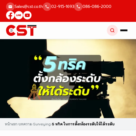
Skip
Sales@cst.co.th
02-915-1693
086-086-2000
to
content
หน้าแรก
›
บทความ
›
Surveying
›
5 ทริค ในการตั้งกล้องระดับให้ได้ระดับ