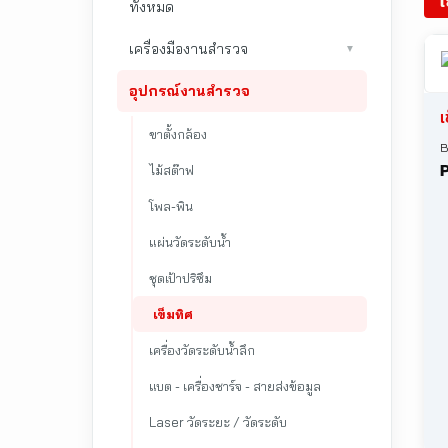
เ
ทั้งหมด
เครื่องมืองานสำรวจ
▼
อุปกรณ์งานสำรวจ
เ
ขาตั้งกล้อง
P
ไม้สต๊าฟ
โพล-พิน
แผ่นวัดระดับน้ำ
ชุดเป้าปริซึม
เข็มทิศ
เ
เครื่องวัดระดับน้ำลึก
แบต - เครื่องชาร์จ - สายส่งข้อมูล
Laser วัดระยะ / วัดระดับ