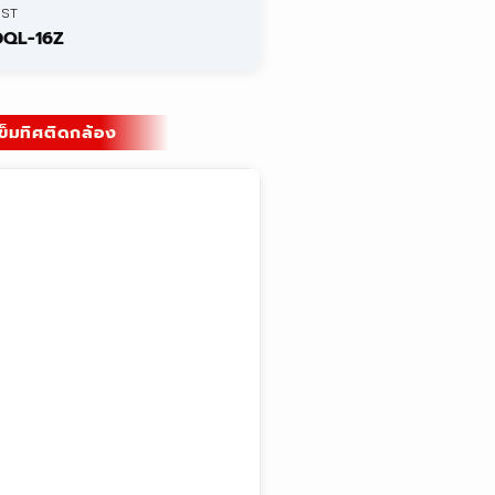
ซ่อมอุปกรณ์
Total Station
Calibration
กล้องวัดระดับ
ให้เช่าอุปกรณ์
GPS / GNSS
Training
สินค้า TOPCON
ลิงก์ด่วน
งานโยธา
Concrete Test
เกี่ยวกับเรา
Soil Test
บทความ
งานจราจร
ดาวน์โหลด
Traffic Inspection Equipment
ติดต่อเรา